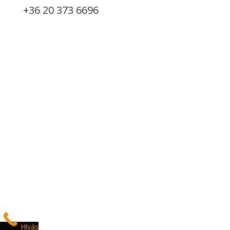
+36 20 373 6696
Copyright © 2024 | Minden jog fenntartva Tettey Bau
Kft. | Adószám: 32268342-2-03 |
Adatvédelem
|
Építőanyag Kereskedés és kivitelezés
Hívás