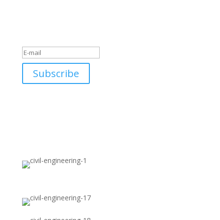
szolgáltatásainkat
Köszönjük! Sikeresen
feliratkozott hírlevelünkre!
Subscribe