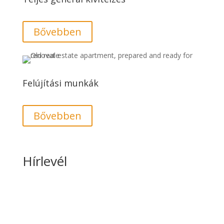
Bővebben
Felújítási munkák
Bővebben
Hírlevél
Ne maradjon le!
Minden feliratkozónk most
5%
KEDVEZMÉNNYEL
szerezheti be építőanyagait és kivitelezési